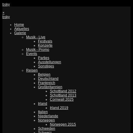
bsky
×
bsky
Home
Aktuelles
Galerie
Musik - Live
Festivals
Konzerte
Musik - Promo
Events
Parties
Ausstellungen
Sonstiges
Reisen
Belgien
Deutschland
Frankreich
Großbritannien
Schottland 2012
Schottland 2013
Cornwall 2025
Irland
Irland 2019
Italien
Niederlande
Norwegen
Norwegen 2015
Schweden
Schweiz