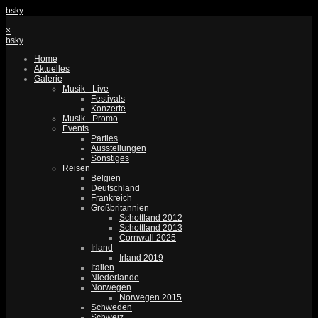
bsky
×
bsky
Home
Aktuelles
Galerie
Musik - Live
Festivals
Konzerte
Musik - Promo
Events
Parties
Ausstellungen
Sonstiges
Reisen
Belgien
Deutschland
Frankreich
Großbritannien
Schottland 2012
Schottland 2013
Cornwall 2025
Irland
Irland 2019
Italien
Niederlande
Norwegen
Norwegen 2015
Schweden
Schweiz