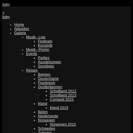
bsky
×
bsky
Home
Aktuelles
Galerie
Musik - Live
Festivals
Konzerte
Musik - Promo
Events
Parties
Ausstellungen
Sonstiges
Reisen
Belgien
Deutschland
Frankreich
Großbritannien
Schottland 2012
Schottland 2013
Cornwall 2025
Irland
Irland 2019
Italien
Niederlande
Norwegen
Norwegen 2015
Schweden
Schweiz