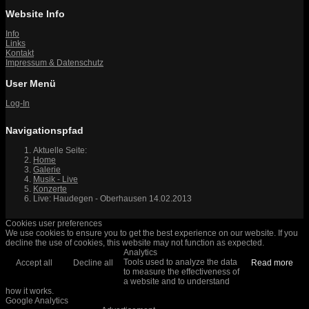
Website Info
Info
Links
Kontakt
Impressum & Datenschutz
User Menü
Log-In
Navigationspfad
Aktuelle Seite:
Home
Galerie
Musik - Live
Konzerte
Live: Haudegen - Oberhausen 14.02.2013
Cookies user preferences
We use cookies to ensure you to get the best experience on our website. If you
decline the use of cookies, this website may not function as expected.
Analytics
Tools used to analyze the data
Accept all
Decline all
Read more
to measure the effectiveness of
a website and to understand
how it works.
Google Analytics