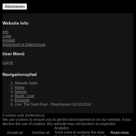
Abonnieren
Website Info
Info
Links
Kontakt
Impressum & Datenschutz
User Menü
Log-In
Navigationspfad
Aktuelle Seite:
Home
Galerie
Musik - Live
Konzerte
Live: The Saint Paul - Oberhausen 16.03.2016
Cookies user preferences
We use cookies to ensure you to get the best experience on our website. If you
decline the use of cookies, this website may not function as expected.
Analytics
Tools used to analyze the data
Accept all
Decline all
Read more