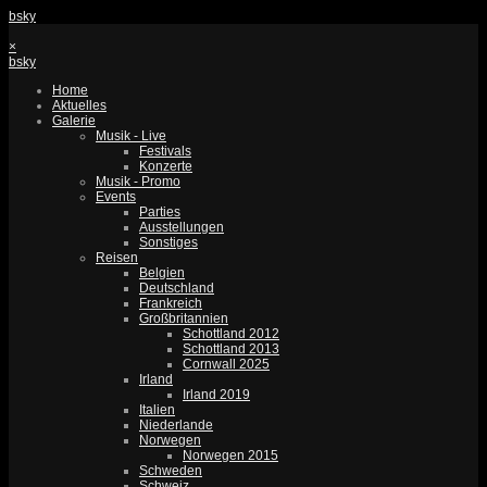
bsky
×
bsky
Home
Aktuelles
Galerie
Musik - Live
Festivals
Konzerte
Musik - Promo
Events
Parties
Ausstellungen
Sonstiges
Reisen
Belgien
Deutschland
Frankreich
Großbritannien
Schottland 2012
Schottland 2013
Cornwall 2025
Irland
Irland 2019
Italien
Niederlande
Norwegen
Norwegen 2015
Schweden
Schweiz