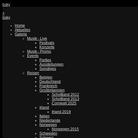
bsky
×
bsky
Home
Aktuelles
Galerie
Musik - Live
Festivals
Konzerte
Musik - Promo
Events
Parties
Ausstellungen
Sonstiges
Reisen
Belgien
Deutschland
Frankreich
Großbritannien
Schottland 2012
Schottland 2013
Cornwall 2025
Irland
Irland 2019
Italien
Niederlande
Norwegen
Norwegen 2015
Schweden
Schweiz