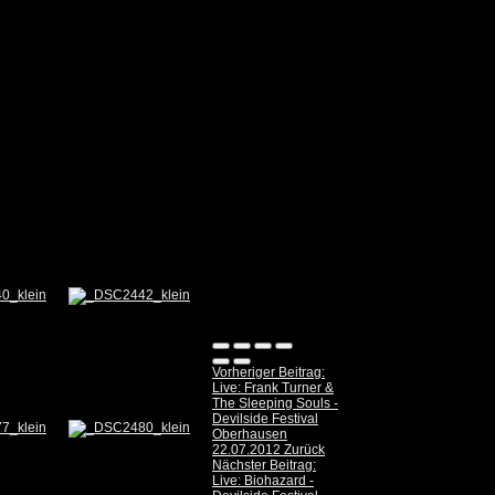
Vorheriger Beitrag:
Live: Frank Turner &
The Sleeping Souls -
Devilside Festival
Oberhausen
22.07.2012
Zurück
Nächster Beitrag:
Live: Biohazard -