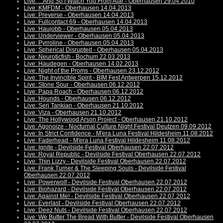
Live: ...And So I Watch You From Afar - Oberhausen 29.04.2010
Live: KMFDM - Oberhausen 14.04.2013
Live: Preverse - Oberhausen 14.04.2013
Live: Fullcontact 69 - Oberhausen 14.04.2013
Live: Haujobb - Oberhausen 05.04.2013
Live: Underviewer - Oberhausen 05.04.2013
Live: Pyrroline - Oberhausen 05.04.2013
Live: Spherical Disrupted - Oberhausen 05.04.2013
Live: Neuroticfish - Bochum 22.03.2013
Live: Haudegen - Oberhausen 14.02.2013
Live: Night of the Proms - Oberhausen 23.12.2012
Live: The Invincible Spirit - BIM Fest Antwerpen 15.12.2012
Live: Stone Sour - Oberhausen 06.12.2012
Live: Papa Roach - Oberhausen 06.12.2012
Live: Hounds - Oberhausen 06.12.2012
Live: Serj Tankian - Oberhausen 21.10.2012
Live: Viza - Oberhausen 21.10.2012
Live: The Hollywood Arson Project - Oberhausen 21.10.2012
Live: Agonoize - Nocturnal Culture Night Festival Deutzen 09.09.2012
Live: In Strict Confidence - M'era Luna Festival Hildesheim 11.08.2012
Live: Faderhead - M'era Luna Festival Hildesheim 11.08.2012
Live: Ignite - Devilside Festival Oberhausen 22.07.2012
Live: Royal Republic - Devilside Festival Oberhausen 22.07.2012
Live: Thin Lizzy - Devilside Festival Oberhausen 22.07.2012
Live: Frank Turner & The Sleeping Souls - Devilside Festival
Oberhausen 22.07.2012
Live: Powerwolf - Devilside Festival Oberhausen 22.07.2012
Live: Biohazard - Devilside Festival Oberhausen 22.07.2012
Live: Against Me! - Devilside Festival Oberhausen 22.07.2012
Live: Everlast - Devilside Festival Oberhausen 22.07.2012
Live: Deez Nuts - Devilside Festival Oberhausen 22.07.2012
Live: We Butter The Bread With Butter - Devilside Festival Oberhausen