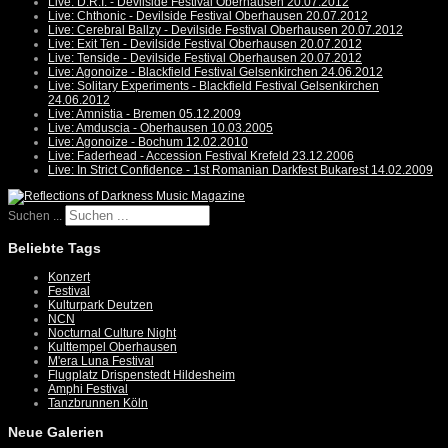
Live: D.R.I. - Devilside Festival Oberhausen 20.07.2012
Live: Chthonic - Devilside Festival Oberhausen 20.07.2012
Live: Cerebral Ballzy - Devilside Festival Oberhausen 20.07.2012
Live: Exit Ten - Devilside Festival Oberhausen 20.07.2012
Live: Tenside - Devilside Festival Oberhausen 20.07.2012
Live: Agonoize - Blackfield Festival Gelsenkirchen 24.06.2012
Live: Solitary Experiments - Blackfield Festival Gelsenkirchen
24.06.2012
Live: Amnistia - Bremen 05.12.2009
Live: Amduscia - Oberhausen 10.03.2005
Live: Agonoize - Bochum 12.02.2010
Live: Faderhead - Accession Festival Krefeld 23.12.2006
Live: In Strict Confidence - 1st Romanian Darkfest Bukarest 14.02.2009
Suchen ...
Beliebte Tags
Konzert
Festival
Kulturpark Deutzen
NCN
Nocturnal Culture Night
Kulttempel Oberhausen
M'era Luna Festival
Flugplatz Drispenstedt Hildesheim
Amphi Festival
Tanzbrunnen Köln
Neue Galerien