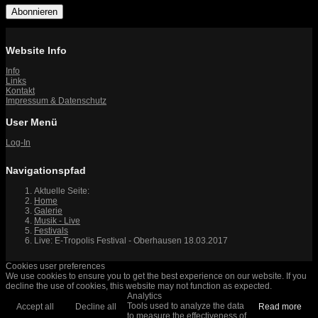
Abonnieren
Website Info
Info
Links
Kontakt
Impressum & Datenschutz
User Menü
Log-In
Navigationspfad
Aktuelle Seite:
Home
Galerie
Musik - Live
Festivals
Live: E-Tropolis Festival - Oberhausen 18.03.2017
Cookies user preferences
We use cookies to ensure you to get the best experience on our website. If you
decline the use of cookies, this website may not function as expected.
Analytics
Tools used to analyze the data
Accept all
Decline all
Read more
to measure the effectiveness of