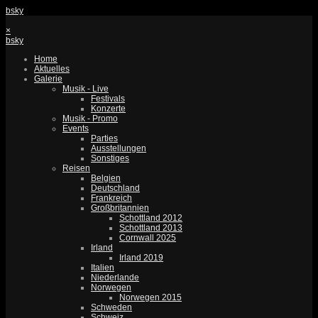
bsky
×
bsky
Home
Aktuelles
Galerie
Musik - Live
Festivals
Konzerte
Musik - Promo
Events
Parties
Ausstellungen
Sonstiges
Reisen
Belgien
Deutschland
Frankreich
Großbritannien
Schottland 2012
Schottland 2013
Cornwall 2025
Irland
Irland 2019
Italien
Niederlande
Norwegen
Norwegen 2015
Schweden
Schweiz