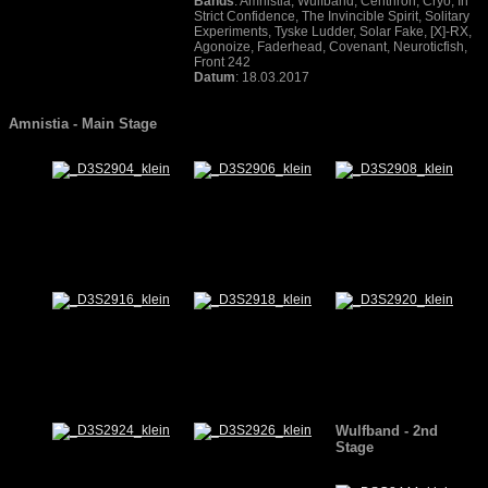
Bands
: Amnistia, Wulfband, Centhron, Cryo, In
Strict Confidence, The Invincible Spirit, Solitary
Experiments, Tyske Ludder, Solar Fake, [X]-RX,
Agonoize, Faderhead, Covenant, Neuroticfish,
Front 242
Datum
: 18.03.2017
Amnistia - Main Stage
Wulfband - 2nd
Stage