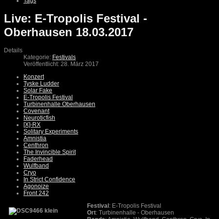
Tags
Live: E-Tropolis Festival -
Oberhausen 18.03.2017
Details
Kategorie:
Festivals
Veröffentlicht: 28. März 2017
Konzert
Tyske Ludder
Solar Fake
E-Tropolis Festival
Turbinenhalle Oberhausen
Covenant
Neuroticfish
[X]-RX
Solitary Experiments
Amnistia
Centhron
The Invincible Spirit
Faderhead
Wulfband
Cryo
In Strict Confidence
Agonoize
Front 242
Festival
: E-Tropolis Festival
Ort
: Turbinenhalle - Oberhausen