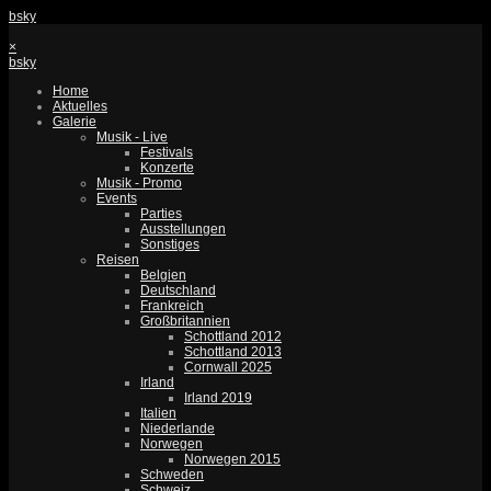
bsky
×
bsky
Home
Aktuelles
Galerie
Musik - Live
Festivals
Konzerte
Musik - Promo
Events
Parties
Ausstellungen
Sonstiges
Reisen
Belgien
Deutschland
Frankreich
Großbritannien
Schottland 2012
Schottland 2013
Cornwall 2025
Irland
Irland 2019
Italien
Niederlande
Norwegen
Norwegen 2015
Schweden
Schweiz