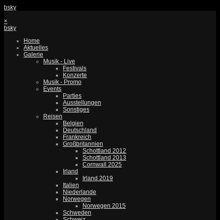
bsky
×
bsky
Home
Aktuelles
Galerie
Musik - Live
Festivals
Konzerte
Musik - Promo
Events
Parties
Ausstellungen
Sonstiges
Reisen
Belgien
Deutschland
Frankreich
Großbritannien
Schottland 2012
Schottland 2013
Cornwall 2025
Irland
Irland 2019
Italien
Niederlande
Norwegen
Norwegen 2015
Schweden
Schweiz