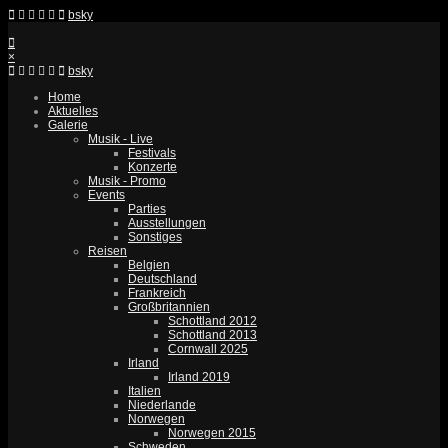
bsky
×
bsky
Home
Aktuelles
Galerie
Musik - Live
Festivals
Konzerte
Musik - Promo
Events
Parties
Ausstellungen
Sonstiges
Reisen
Belgien
Deutschland
Frankreich
Großbritannien
Schottland 2012
Schottland 2013
Cornwall 2025
Irland
Irland 2019
Italien
Niederlande
Norwegen
Norwegen 2015
Schweden