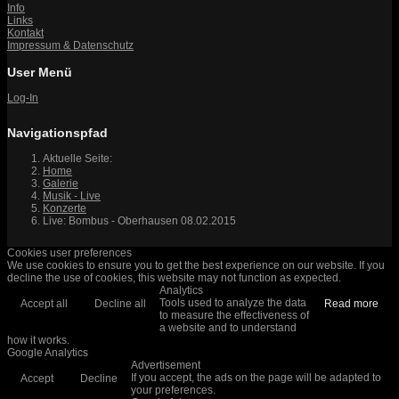
Info
Links
Kontakt
Impressum & Datenschutz
User Menü
Log-In
Navigationspfad
Aktuelle Seite:
Home
Galerie
Musik - Live
Konzerte
Live: Bombus - Oberhausen 08.02.2015
Cookies user preferences
We use cookies to ensure you to get the best experience on our website. If you
decline the use of cookies, this website may not function as expected.
Analytics
Tools used to analyze the data
Accept all
Decline all
Read more
to measure the effectiveness of
a website and to understand
how it works.
Google Analytics
Advertisement
If you accept, the ads on the page will be adapted to
Accept
Decline
your preferences.