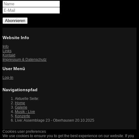
Abonnieren
Website Info
Info
Links
Kontakt
Impressum & Datenschutz
User Menü
Log-In
Navigationspfad
Aktuelle Seite:
Home
Galerie
Musik - Live
Konzerte
Live: Assemblage 23 - Oberhausen 20.10.2025
Cookies user preferences
We use cookies to ensure you to get the best experience on our website. If you