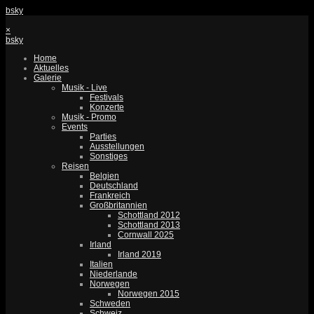
bsky
×
bsky
Home
Aktuelles
Galerie
Musik - Live
Festivals
Konzerte
Musik - Promo
Events
Parties
Ausstellungen
Sonstiges
Reisen
Belgien
Deutschland
Frankreich
Großbritannien
Schottland 2012
Schottland 2013
Cornwall 2025
Irland
Irland 2019
Italien
Niederlande
Norwegen
Norwegen 2015
Schweden
Schweiz