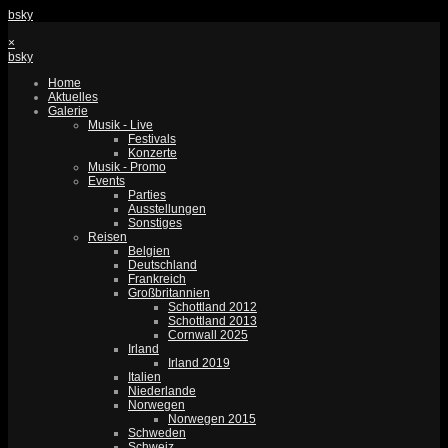
bsky
×
bsky
Home
Aktuelles
Galerie
Musik - Live
Festivals
Konzerte
Musik - Promo
Events
Parties
Ausstellungen
Sonstiges
Reisen
Belgien
Deutschland
Frankreich
Großbritannien
Schottland 2012
Schottland 2013
Cornwall 2025
Irland
Irland 2019
Italien
Niederlande
Norwegen
Norwegen 2015
Schweden
Schweiz