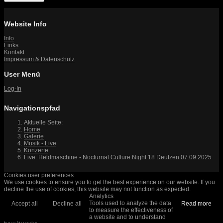
Website Info
Info
Links
Kontakt
Impressum & Datenschutz
User Menü
Log-In
Navigationspfad
Aktuelle Seite:
Home
Galerie
Musik - Live
Konzerte
Live: Heldmaschine - Nocturnal Culture Night 18 Deutzen 07.09.2025
Cookies user preferences
We use cookies to ensure you to get the best experience on our website. If you
decline the use of cookies, this website may not function as expected.
Analytics
Tools used to analyze the data
Accept all
Decline all
Read more
to measure the effectiveness of
a website and to understand