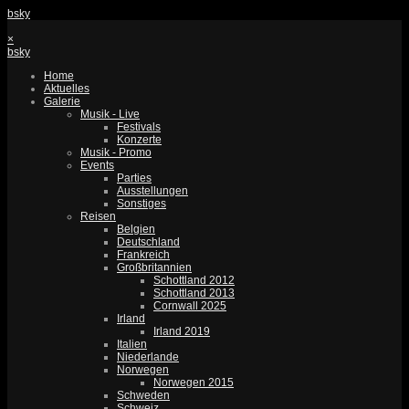
bsky
×
bsky
Home
Aktuelles
Galerie
Musik - Live
Festivals
Konzerte
Musik - Promo
Events
Parties
Ausstellungen
Sonstiges
Reisen
Belgien
Deutschland
Frankreich
Großbritannien
Schottland 2012
Schottland 2013
Cornwall 2025
Irland
Irland 2019
Italien
Niederlande
Norwegen
Norwegen 2015
Schweden
Schweiz