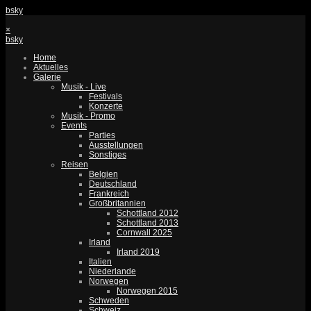
bsky
×
bsky
Home
Aktuelles
Galerie
Musik - Live
Festivals
Konzerte
Musik - Promo
Events
Parties
Ausstellungen
Sonstiges
Reisen
Belgien
Deutschland
Frankreich
Großbritannien
Schottland 2012
Schottland 2013
Cornwall 2025
Irland
Irland 2019
Italien
Niederlande
Norwegen
Norwegen 2015
Schweden
Schweiz