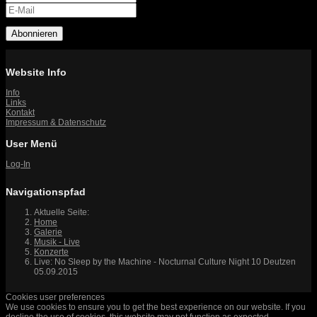
Abonnieren
Website Info
Info
Links
Kontakt
Impressum & Datenschutz
User Menü
Log-In
Navigationspfad
Aktuelle Seite:
Home
Galerie
Musik - Live
Konzerte
Live: No Sleep by the Machine - Nocturnal Culture Night 10 Deutzen
05.09.2015
Cookies user preferences
We use cookies to ensure you to get the best experience on our website. If you
decline the use of cookies, this website may not function as expected.