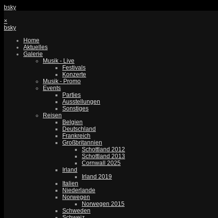
bsky
×
bsky
Home
Aktuelles
Galerie
Musik - Live
Festivals
Konzerte
Musik - Promo
Events
Parties
Ausstellungen
Sonstiges
Reisen
Belgien
Deutschland
Frankreich
Großbritannien
Schottland 2012
Schottland 2013
Cornwall 2025
Irland
Irland 2019
Italien
Niederlande
Norwegen
Norwegen 2015
Schweden
Schweiz