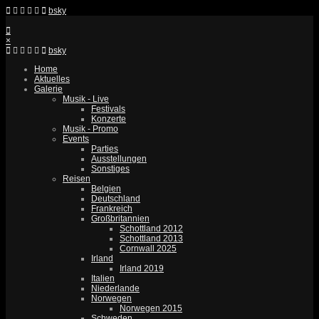
bsky
×
bsky
Home
Aktuelles
Galerie
Musik - Live
Festivals
Konzerte
Musik - Promo
Events
Parties
Ausstellungen
Sonstiges
Reisen
Belgien
Deutschland
Frankreich
Großbritannien
Schottland 2012
Schottland 2013
Cornwall 2025
Irland
Irland 2019
Italien
Niederlande
Norwegen
Norwegen 2015
Schweden