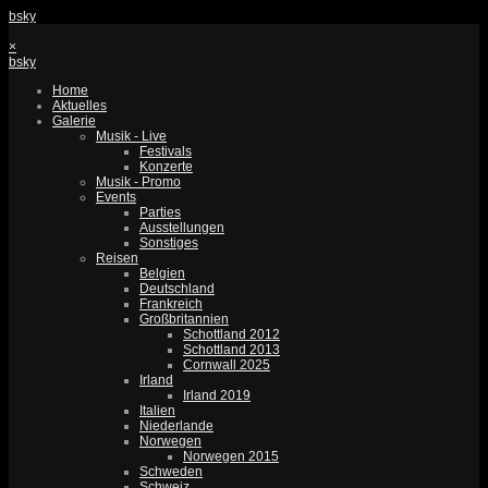
bsky
×
bsky
Home
Aktuelles
Galerie
Musik - Live
Festivals
Konzerte
Musik - Promo
Events
Parties
Ausstellungen
Sonstiges
Reisen
Belgien
Deutschland
Frankreich
Großbritannien
Schottland 2012
Schottland 2013
Cornwall 2025
Irland
Irland 2019
Italien
Niederlande
Norwegen
Norwegen 2015
Schweden
Schweiz