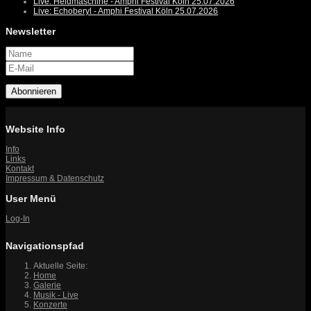
Live: Heldmaschine - Amphi Festival Köln 25.07.2026
Live: Echoberyl - Amphi Festival Köln 25.07.2026
Newsletter
Abonnieren
Website Info
Info
Links
Kontakt
Impressum & Datenschutz
User Menü
Log-In
Navigationspfad
Aktuelle Seite:
Home
Galerie
Musik - Live
Konzerte