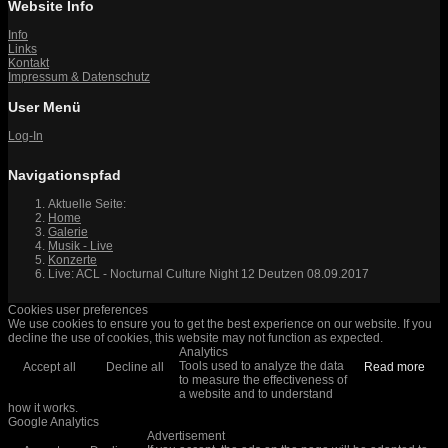
Website Info
Info
Links
Kontakt
Impressum & Datenschutz
User Menü
Log-In
Navigationspfad
Aktuelle Seite:
Home
Galerie
Musik - Live
Konzerte
Live: ACL - Nocturnal Culture Night 12 Deutzen 08.09.2017
Cookies user preferences
We use cookies to ensure you to get the best experience on our website. If you
decline the use of cookies, this website may not function as expected.
Analytics
Tools used to analyze the data
Accept all
Decline all
Read more
to measure the effectiveness of
a website and to understand
how it works.
Google Analytics
Advertisement