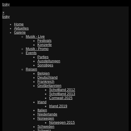
bsky
×
bsky
Home
Aktuelles
Galerie
Musik - Live
Festivals
Konzerte
Musik - Promo
Events
Parties
Ausstellungen
Sonstiges
Reisen
Belgien
Deutschland
Frankreich
Großbritannien
Schottland 2012
Schottland 2013
Cornwall 2025
Irland
Irland 2019
Italien
Niederlande
Norwegen
Norwegen 2015
Schweden
Schweiz