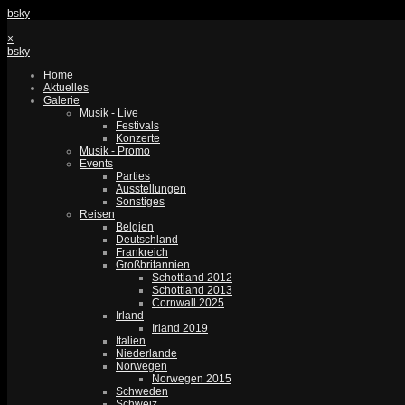
bsky
×
bsky
Home
Aktuelles
Galerie
Musik - Live
Festivals
Konzerte
Musik - Promo
Events
Parties
Ausstellungen
Sonstiges
Reisen
Belgien
Deutschland
Frankreich
Großbritannien
Schottland 2012
Schottland 2013
Cornwall 2025
Irland
Irland 2019
Italien
Niederlande
Norwegen
Norwegen 2015
Schweden
Schweiz