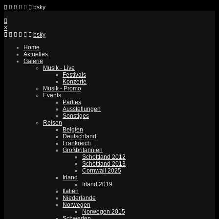
bsky
×
bsky
Home
Aktuelles
Galerie
Musik - Live
Festivals
Konzerte
Musik - Promo
Events
Parties
Ausstellungen
Sonstiges
Reisen
Belgien
Deutschland
Frankreich
Großbritannien
Schottland 2012
Schottland 2013
Cornwall 2025
Irland
Irland 2019
Italien
Niederlande
Norwegen
Norwegen 2015
Schweden