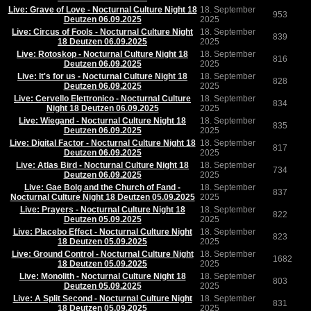
Live: Grave of Love - Nocturnal Culture Night 18
18. September
953
Deutzen 06.09.2025
2025
Live: Circus of Fools - Nocturnal Culture Night
18. September
839
18 Deutzen 06.09.2025
2025
Live: Rotoskop - Nocturnal Culture Night 18
18. September
816
Deutzen 06.09.2025
2025
Live: It's for us - Nocturnal Culture Night 18
18. September
828
Deutzen 06.09.2025
2025
Live: Cervello Elettronico - Nocturnal Culture
18. September
834
Night 18 Deutzen 06.09.2025
2025
Live: Wiegand - Nocturnal Culture Night 18
18. September
835
Deutzen 06.09.2025
2025
Live: Digital Factor - Nocturnal Culture Night 18
18. September
817
Deutzen 06.09.2025
2025
Live: Atlas Bird - Nocturnal Culture Night 18
18. September
734
Deutzen 06.09.2025
2025
Live: Gae Bolg and the Church of Fand -
18. September
837
Nocturnal Culture Night 18 Deutzen 05.09.2025
2025
Live: Prayers - Nocturnal Culture Night 18
18. September
822
Deutzen 05.09.2025
2025
Live: Placebo Effect - Nocturnal Culture Night
18. September
823
18 Deutzen 05.09.2025
2025
Live: Ground Control - Nocturnal Culture Night
18. September
1682
18 Deutzen 05.09.2025
2025
Live: Monolith - Nocturnal Culture Night 18
18. September
803
Deutzen 05.09.2025
2025
Live: A Split Second - Nocturnal Culture Night
18. September
831
18 Deutzen 05.09.2025
2025