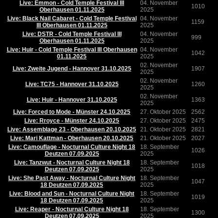
Live: Emmon - Cold Temple Festival III
04. November
1010
Oberhausen 01.11.2025
2025
Live: Black Nail Cabaret - Cold Temple Festival
04. November
1159
III Oberhausen 01.11.2025
2025
Live: DSTR - Cold Temple Festival III
04. November
999
Oberhausen 01.11.2025
2025
Live: Huir - Cold Temple Festival III Oberhausen
04. November
1042
01.11.2025
2025
02. November
Live: Zweite Jugend - Hannover 31.10.2025
1907
2025
02. November
Live: TC75 - Hannover 31.10.2025
1260
2025
02. November
Live: Huir - Hannover 31.10.2025
1363
2025
Live: Forced to Mode - Münster 24.10.2025
27. Oktober 2025
2562
Live: Rroyce - Münster 24.10.2025
27. Oktober 2025
2475
Live: Assemblage 23 - Oberhausen 20.10.2025
21. Oktober 2025
2821
Live: Mari Kattman - Oberhausen 20.10.2025
21. Oktober 2025
2027
Live: Camouflage - Nocturnal Culture Night 18
18. September
1026
Deutzen 07.09.2025
2025
Live: Tanzwut - Nocturnal Culture Night 18
18. September
1018
Deutzen 07.09.2025
2025
Live: She Past Away - Nocturnal Culture Night
18. September
1047
18 Deutzen 07.09.2025
2025
Live: Blood and Sun - Nocturnal Culture Night
18. September
1019
18 Deutzen 07.09.2025
2025
Live: Reaper - Nocturnal Culture Night 18
18. September
1300
Deutzen 07.09.2025
2025