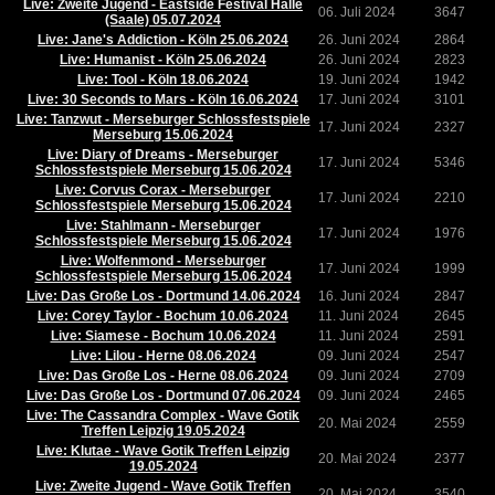
Live: Zweite Jugend - Eastside Festival Halle
06. Juli 2024
3647
(Saale) 05.07.2024
Live: Jane's Addiction - Köln 25.06.2024
26. Juni 2024
2864
Live: Humanist - Köln 25.06.2024
26. Juni 2024
2823
Live: Tool - Köln 18.06.2024
19. Juni 2024
1942
Live: 30 Seconds to Mars - Köln 16.06.2024
17. Juni 2024
3101
Live: Tanzwut - Merseburger Schlossfestspiele
17. Juni 2024
2327
Merseburg 15.06.2024
Live: Diary of Dreams - Merseburger
17. Juni 2024
5346
Schlossfestspiele Merseburg 15.06.2024
Live: Corvus Corax - Merseburger
17. Juni 2024
2210
Schlossfestspiele Merseburg 15.06.2024
Live: Stahlmann - Merseburger
17. Juni 2024
1976
Schlossfestspiele Merseburg 15.06.2024
Live: Wolfenmond - Merseburger
17. Juni 2024
1999
Schlossfestspiele Merseburg 15.06.2024
Live: Das Große Los - Dortmund 14.06.2024
16. Juni 2024
2847
Live: Corey Taylor - Bochum 10.06.2024
11. Juni 2024
2645
Live: Siamese - Bochum 10.06.2024
11. Juni 2024
2591
Live: Lilou - Herne 08.06.2024
09. Juni 2024
2547
Live: Das Große Los - Herne 08.06.2024
09. Juni 2024
2709
Live: Das Große Los - Dortmund 07.06.2024
09. Juni 2024
2465
Live: The Cassandra Complex - Wave Gotik
20. Mai 2024
2559
Treffen Leipzig 19.05.2024
Live: Klutae - Wave Gotik Treffen Leipzig
20. Mai 2024
2377
19.05.2024
Live: Zweite Jugend - Wave Gotik Treffen
20. Mai 2024
3540