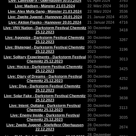
Live: Lakeside-X - Oberhausen 30.03.2024
01. April 2024
3763
Live: Madsen - Münster 21.03.2024
22. März 2024
3610
Live: Alex Mofa Gang - Münster 21.03.2024
22. März 2024
3536
Live: Zweite Jugend - Hannover 20.01.2024
21. Januar 2024
4535
Live: Aktion Fiasko - Hannover 20.01.2024
21. Januar 2024
4716
Live: VNV Nation - Darkstorm Festival Chemnitz
30. Dezember
3418
25.12.2023
2023
Live: Agonoize - Darkstorm Festival Chemnitz
30. Dezember
3267
25.12.2023
2023
Live: Blutengel - Darkstorm Festival Chemnitz
30. Dezember
3196
25.12.2023
2023
Live: Solitary Experiments - Darkstorm Festival
30. Dezember
3013
Chemnitz 25.12.2023
2023
Live: Hocico - Darkstorm Festival Chemnitz
30. Dezember
3425
25.12.2023
2023
Live: Diary of Dreams - Darkstorm Festival
30. Dezember
4252
Chemnitz 25.12.2023
2023
Live: Dive - Darkstorm Festival Chemnitz
30. Dezember
3489
25.12.2023
2023
Live: Solar Fake - Darkstorm Festival Chemnitz
30. Dezember
3638
25.12.2023
2023
Live: Intent: Outtake - Darkstorm Festival
30. Dezember
3113
Chemnitz 25.12.2023
2023
Live: Enemy Inside - Darkstorm Festival
30. Dezember
3035
Chemnitz 25.12.2023
2023
Live: Zweite Jugend - Stiefelfest Oberhausen
28. Dezember
2674
22.12.2023
2023
28. Dezember