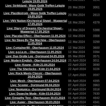
Leipzig 19.05.2024
Live: Strikkland - Wave Gotik Treffen Leipzig
20. Mai 2024
3061
19.05.2024
Live: Plastikstrom - Wave Gotik Treffen Leipzig
20. Mai 2024
2613
19.05.2024
Live: VNV Nation (Orchestral Show) - Wuppertal
18. Mai 2024
4379
17.05.2024
Live: Diary of Dreams (Orchestral Show) -
18. Mai 2024
5388
Wuppertal 17.05.2024
Live: Placebo Effect - Oberhausen 11.05.2024
12. Mai 2024
3308
Live: No Sleep By The Machine - Oberhausen
12. Mai 2024
3299
11.05.2024
Live: Container90 - Oberhausen 11.05.2024
12. Mai 2024
3600
Live: g.o.l.e.m. - Oberhausen 11.05.2024
12. Mai 2024
3394
Live: Das Große Los - Dortmund 04.05.2024
05. Mai 2024
3571
Live: Modern English - Oberhausen 24.04.2024
25. April 2024
3011
Live: Keane - Köln 21.04.2024
22. April 2024
3690
Live: The Sherlocks - Köln 21.04.2024
22. April 2024
3226
Live: Rock Meets Classic - Oberhausen
17. April 2024
3597
16.04.2024
Live: Mesh - Oberhausen 07.04.2024
08. April 2024
4395
Live: Scooter - Dortmund 06.04.2024
07. April 2024
3963
Live: Neptunica - Dortmund 06.04.2024
07. April 2024
3318
Live: Depeche Mode - Köln 03.04.2024
04. April 2024
7630
Live: Empathy Test - Oberhausen 30.03.2024
01. April 2024
4642
Live: Auger - Oberhausen 30.03.2024
01. April 2024
4341