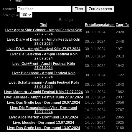
Tags
Filter
Zurücksetzen
Titelfilter
Anzeige #
Beiträge
Titel
Erstellungsdatum
Zugriffe
Live: Agent Side Grinder - Amphi Festival Köln
30. Juli 2024
2020
27.07.2024
Live: Diary of Dreams - Amphi Festival Köln
30. Juli 2024
2448
27.07.2024
Live: T.O.Y. - Amphi Festival Köln 27.07.2024
30. Juli 2024
1971
Live: Die Selektion - Amphi Festival Köln
30. Juli 2024
2013
27.07.2024
Live: Ost+Front - Amphi Festival Köln
30. Juli 2024
1942
27.07.2024
Live: Blackbook - Amphi Festival Köln
30. Juli 2024
1722
27.07.2024
Live: Schattenmann - Amphi Festival Köln
30. Juli 2024
1843
27.07.2024
Live: Manntra - Amphi Festival Köln 27.07.2024
30. Juli 2024
1862
Live: Alienare - Amphi Festival Köln 27.07.2024
30. Juli 2024
2037
Live: Das Große Los - Dortmund 26.07.2024
14. Juli 2024
2056
Live: Die Fantastischen Vier - Dortmund
14. Juli 2024
2767
13.07.2024
Live: Alice Merton - Dortmund 13.07.2024
14. Juli 2024
2865
Live: Muuske - Dortmund 13.07.2024
14. Juli 2024
2925
Live: Das Große Los - Dortmund 13.07.2024
14. Juli 2024
3160