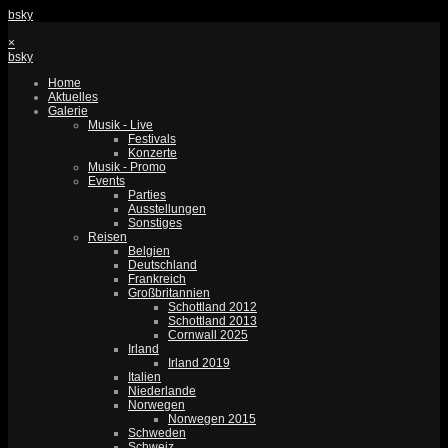
bsky
×
bsky
Home
Aktuelles
Galerie
Musik - Live
Festivals
Konzerte
Musik - Promo
Events
Parties
Ausstellungen
Sonstiges
Reisen
Belgien
Deutschland
Frankreich
Großbritannien
Schottland 2012
Schottland 2013
Cornwall 2025
Irland
Irland 2019
Italien
Niederlande
Norwegen
Norwegen 2015
Schweden
Schweiz