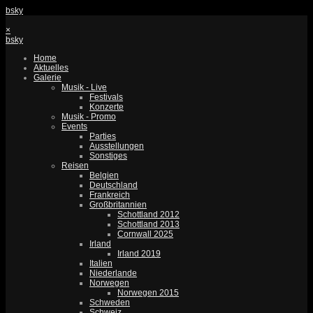
bsky
×
bsky
Home
Aktuelles
Galerie
Musik - Live
Festivals
Konzerte
Musik - Promo
Events
Parties
Ausstellungen
Sonstiges
Reisen
Belgien
Deutschland
Frankreich
Großbritannien
Schottland 2012
Schottland 2013
Cornwall 2025
Irland
Irland 2019
Italien
Niederlande
Norwegen
Norwegen 2015
Schweden
Schweiz