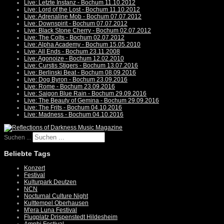
Live: Letzte Instanz - Bochum 11.10.2012
Live: Lord of the Lost - Bochum 11.10.2012
Live: Adrenaline Mob - Bochum 07.07.2012
Live: Downspirit - Bochum 07.07.2012
Live: Black Stone Cherry - Bochum 02.07.2012
Live: The Colts - Bochum 02.07.2012
Live: Alpha Academy - Bochum 15.05.2010
Live: All Ends - Bochum 23.11.2008
Live: Agonoize - Bochum 12.02.2010
Live: Curstis Stigers - Bochum 13.07.2016
Live: Berlinski Beat - Bochum 08.09.2016
Live: Dog Byron - Bochum 23.09.2016
Live: Rome - Bochum 23.09.2016
Live: Saigon Blue Rain - Bochum 29.09.2016
Live: The Beauty of Gemina - Bochum 29.09.2016
Live: The Frits - Bochum 04.10.2016
Live: Madness - Bochum 04.10.2016
Suchen ...
Beliebte Tags
Konzert
Festival
Kulturpark Deutzen
NCN
Nocturnal Culture Night
Kulttempel Oberhausen
M'era Luna Festival
Flugplatz Drispenstedt Hildesheim