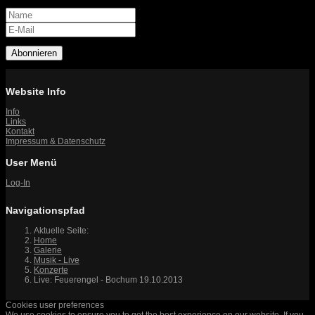
Abonnieren
Website Info
Info
Links
Kontakt
Impressum & Datenschutz
User Menü
Log-In
Navigationspfad
Aktuelle Seite:
Home
Galerie
Musik - Live
Konzerte
Live: Feuerengel - Bochum 19.10.2013
Cookies user preferences
We use cookies to ensure you to get the best experience on our website. If you