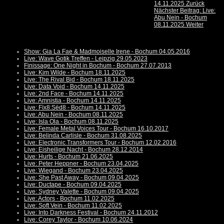
14.11.2025
Zurück
Nächster Beitrag: Live:
Abu Nein - Bochum
08.11.2025
Weiter
Show: Gia La Fae & Madmoiselle Irene - Bochum 04.05.2016
Live: Wave Gotik Treffen - Leipzig 29.05.2023
Finissage: One Night in Bochum - Bochum 27.07.2013
Live: Kim Wilde - Bochum 18.11.2025
Live: The Rival Bid - Bochum 18.11.2025
Live: Data Void - Bochum 14.11.2025
Live: 2nd Face - Bochum 14.11.2025
Live: Amnistia - Bochum 14.11.2025
Live: Fïx8:Sëd8 - Bochum 14.11.2025
Live: Abu Nein - Bochum 08.11.2025
Live: Isla Ola - Bochum 08.11.2025
Live: Female Metal Voices Tour - Bochum 16.10.2017
Live: Belinda Carlisle - Bochum 31.08.2025
Live: Electronic Transformers Tour - Bochum 12.02.2016
Live: Eisheilige Nacht - Bochum 28.12.2014
Live: Hurts - Bochum 21.06.2025
Live: Peter Heppner - Bochum 23.04.2025
Live: Wiegand - Bochum 23.04.2025
Live: She Past Away - Bochum 09.04.2025
Live: Ductape - Bochum 09.04.2025
Live: Sydney Valette - Bochum 09.04.2025
Live: Actors - Bochum 11.02.2025
Live: Soft Vein - Bochum 11.02.2025
Live: Into Darkness Festival - Bochum 24.11.2012
Live: Corey Taylor - Bochum 10.06.2024