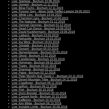
Live: Siamese - Bochum 10.06.2024
Live: Oomph! - Bochum 12.11.2023
Live: Böse Fuchs - Bochum 12.11.2023
Live: Forever Grey - Wave Gotik Treffen Leipzig 29.05.2023
Live: White Lies - Bochum 14.04.2022
Live: Charming Liars - Bochum 14.04.2022
Live: The National - Bochum 01.12.2019
Live: Hannah Georgas - Bochum 01.12.2019
Live: Dead Can Dance - Bochum 19.06.2019
Live: David Kuckhermann - Bochum 19.06.2019
Live: Laibach - Bochum 23.03.2019
Live: Alphaville - Bochum 19.03.2019
Live: Ina West - Bochum 19.03.2019
Live: Sólstafir - Bochum 14.03.2019
Live: Oomph! - Bochum 05.03.2019
Live: Nervenbeisser - Bochum 05.03.2019
Live: Ghost - Bochum 15.02.2019
Live: Candlemass - Bochum 15.02.2019
Live: Holygram - Bochum 09.02.2019
Live: Traitrs - Bochum 09.02.2019
Live: Drangsal - Bochum 02.12.2018
Live: Pabst - Bochum 02.12.2018
Live: Peter Murphy feat. David J. - Bochum 24.11.2018
Live: Desert Mountain Tribe - Bochum 24.11.2018
Live: Clawfinger - Bochum 09.11.2018
Live: apRon - Bochum 09.11.2018
Live: Fish - Bochum 30.10.2018
Live: Doris Brendel - Bochum 30.10.2018
Live: Carpark North - Bochum 10.10.2018
Live: Kaffkönig - Bochum 10.10.2018
Live: Kim Wilde - Bochum 08.10.2018
Live: Invisible Limits - Bochum 30.08.2018