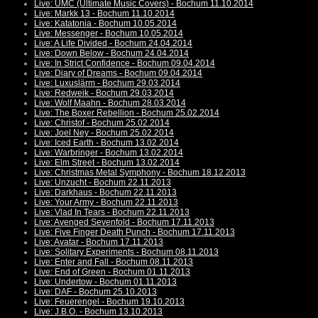
Live: UMC (Ultimate Music Covers) - Bochum 11.10.2014
Live: Markk 13 - Bochum 11.10.2014
Live: Katatonia - Bochum 10.05.2014
Live: Messenger - Bochum 10.05.2014
Live: A Life Divided - Bochum 24.04.2014
Live: Down Below - Bochum 24.04.2014
Live: In Strict Confidence - Bochum 09.04.2014
Live: Diary of Dreams - Bochum 09.04.2014
Live: Luxuslärm - Bochum 29.03.2014
Live: Redweik - Bochum 29.03.2014
Live: Wolf Maahn - Bochum 28.03.2014
Live: The Boxer Rebellion - Bochum 25.02.2014
Live: Christof - Bochum 25.02.2014
Live: Joel Ney - Bochum 25.02.2014
Live: Iced Earth - Bochum 13.02.2014
Live: Warbringer - Bochum 13.02.2014
Live: Elm Street - Bochum 13.02.2014
Live: Christmas Metal Symphony - Bochum 18.12.2013
Live: Unzucht - Bochum 22.11.2013
Live: Darkhaus - Bochum 22.11.2013
Live: Your Army - Bochum 22.11.2013
Live: Vlad In Tears - Bochum 22.11.2013
Live: Avenged Sevenfold - Bochum 17.11.2013
Live: Five Finger Death Punch - Bochum 17.11.2013
Live: Avatar - Bochum 17.11.2013
Live: Solitary Experiments - Bochum 08.11.2013
Live: Enter and Fall - Bochum 08.11.2013
Live: End of Green - Bochum 01.11.2013
Live: Undertow - Bochum 01.11.2013
Live: DAF - Bochum 25.10.2013
Live: Feuerengel - Bochum 19.10.2013
Live: J.B.O. - Bochum 13.10.2013