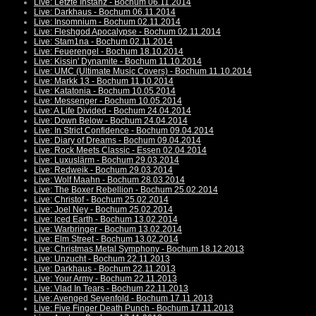
Live: Letzte Instanz - Bochum 06.11.2014
Live: Darkhaus - Bochum 06.11.2014
Live: Insomnium - Bochum 02.11.2014
Live: Fleshgod Apocalypse - Bochum 02.11.2014
Live: Stam1na - Bochum 02.11.2014
Live: Feuerengel - Bochum 18.10.2014
Live: Kissin' Dynamite - Bochum 11.10.2014
Live: UMC (Ultimate Music Covers) - Bochum 11.10.2014
Live: Markk 13 - Bochum 11.10.2014
Live: Katatonia - Bochum 10.05.2014
Live: Messenger - Bochum 10.05.2014
Live: A Life Divided - Bochum 24.04.2014
Live: Down Below - Bochum 24.04.2014
Live: In Strict Confidence - Bochum 09.04.2014
Live: Diary of Dreams - Bochum 09.04.2014
Live: Rock Meets Classic - Essen 02.04.2014
Live: Luxuslärm - Bochum 29.03.2014
Live: Redweik - Bochum 29.03.2014
Live: Wolf Maahn - Bochum 28.03.2014
Live: The Boxer Rebellion - Bochum 25.02.2014
Live: Christof - Bochum 25.02.2014
Live: Joel Ney - Bochum 25.02.2014
Live: Iced Earth - Bochum 13.02.2014
Live: Warbringer - Bochum 13.02.2014
Live: Elm Street - Bochum 13.02.2014
Live: Christmas Metal Symphony - Bochum 18.12.2013
Live: Unzucht - Bochum 22.11.2013
Live: Darkhaus - Bochum 22.11.2013
Live: Your Army - Bochum 22.11.2013
Live: Vlad In Tears - Bochum 22.11.2013
Live: Avenged Sevenfold - Bochum 17.11.2013
Live: Five Finger Death Punch - Bochum 17.11.2013