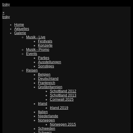
bsky
×
bsky
Home
Aktuelles
Galerie
Musik - Live
Festivals
Konzerte
Musik - Promo
Events
Parties
Ausstellungen
Sonstiges
Reisen
Belgien
Deutschland
Frankreich
Großbritannien
Schottland 2012
Schottland 2013
Cornwall 2025
Irland
Irland 2019
Italien
Niederlande
Norwegen
Norwegen 2015
Schweden
Schweiz