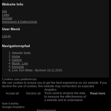
Website Info
Info
Links
Kontakt
Impressum & Datenschutz
User Menü
Log-In
Navigationspfad
Aktuelle Seite:
Home
Galerie
Musik - Live
Konzerte
Live: Kim Wilde - Bochum 18.11.2025
Cookies user preferences
We use cookies to ensure you to get the best experience on our website. If you
decline the use of cookies, this website may not function as expected.
Analytics
Tools used to analyze the data
Accept all
Decline all
Read more
to measure the effectiveness of
a website and to understand
how it works.
Google Analytics
Advertisement