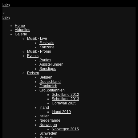
bsky
×
bsky
Home
Aktuelles
Galerie
Musik - Live
Festivals
Konzerte
Musik - Promo
Events
Parties
Ausstellungen
Sonstiges
Reisen
Belgien
Deutschland
Frankreich
Großbritannien
Schottland 2012
Schottland 2013
Cornwall 2025
Irland
Irland 2019
Italien
Niederlande
Norwegen
Norwegen 2015
Schweden
Schweiz