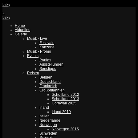
bsky
×
bsky
Home
Aktuelles
Galerie
Musik - Live
Festivals
Konzerte
Musik - Promo
Events
Parties
Ausstellungen
Sonstiges
Reisen
Belgien
Deutschland
Frankreich
Großbritannien
Schottland 2012
Schottland 2013
Cornwall 2025
Irland
Irland 2019
Italien
Niederlande
Norwegen
Norwegen 2015
Schweden
Schweiz