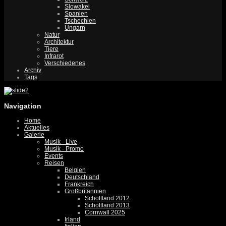
Slowakei
Spanien
Tschechien
Ungarn
Natur
Architektur
Tiere
Infrarot
Verschiedenes
Archiv
Tags
Navigation
Home
Aktuelles
Galerie
Musik - Live
Musik - Promo
Events
Reisen
Belgien
Deutschland
Frankreich
Großbritannien
Schottland 2012
Schottland 2013
Cornwall 2025
Irland