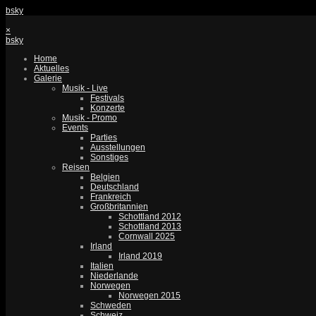
bsky
×
bsky
Home
Aktuelles
Galerie
Musik - Live
Festivals
Konzerte
Musik - Promo
Events
Parties
Ausstellungen
Sonstiges
Reisen
Belgien
Deutschland
Frankreich
Großbritannien
Schottland 2012
Schottland 2013
Cornwall 2025
Irland
Irland 2019
Italien
Niederlande
Norwegen
Norwegen 2015
Schweden
Schweiz