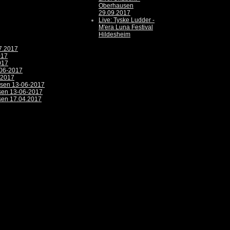
Oberhausen
29.09.2017
Live: Tyske Ludder -
M'era Luna Festival
Hildesheim
07.2017
017
017
-06-2017
-2017
usen 13-06-2017
usen 13-06-2017
usen 17.04.2017