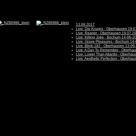
13.08.2017
Live: Die Krupps - Oberhausen 19.
Live: Reaper - Oberhausen 19.07.2
Live: Killing Joke - Bochum 14-06-2
Live: Grave Pleasures - Bochum 14
Live: Blink-182 - Oberhausen 13-06
Live: A Day To Remember - Oberha
Live: Lower Than Atlantis - Oberha
Live: Aesthetic Perfection - Oberha