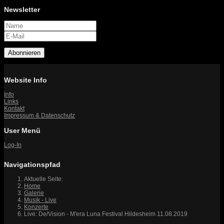
Newsletter
Abonnieren
Website Info
Info
Links
Kontakt
Impressum & Datenschutz
User Menü
Log-In
Navigationspfad
Aktuelle Seite:
Home
Galerie
Musik - Live
Konzerte
Live: De/Vision - M'era Luna Festival Hildesheim 11.08.2019