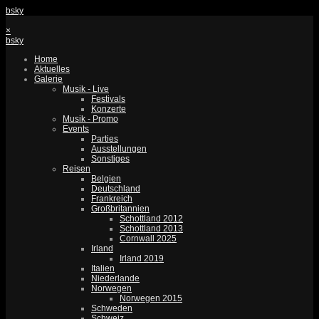
bsky
×
bsky
Home
Aktuelles
Galerie
Musik - Live
Festivals
Konzerte
Musik - Promo
Events
Parties
Ausstellungen
Sonstiges
Reisen
Belgien
Deutschland
Frankreich
Großbritannien
Schottland 2012
Schottland 2013
Cornwall 2025
Irland
Irland 2019
Italien
Niederlande
Norwegen
Norwegen 2015
Schweden
Schweiz